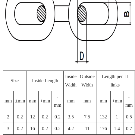
Inside
Outside
Length per 11
Size
Inside Length
Width
Width
links
-
-
mm
±mm
mm
+mm
mm
mm
mm
+mm
mm
mm
2
0.2
12
0.2
0.2
3.5
7.5
132
1
0.5
3
0.2
16
0.2
0.2
4.2
11
176
1.4
0.7