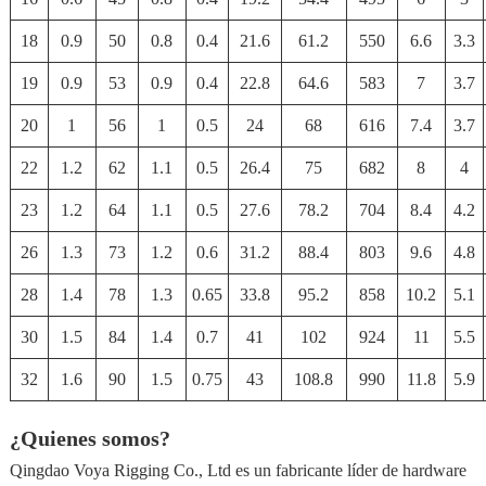
18
0.9
50
0.8
0.4
21.6
61.2
550
6.6
3.3
19
0.9
53
0.9
0.4
22.8
64.6
583
7
3.7
20
1
56
1
0.5
24
68
616
7.4
3.7
22
1.2
62
1.1
0.5
26.4
75
682
8
4
23
1.2
64
1.1
0.5
27.6
78.2
704
8.4
4.2
26
1.3
73
1.2
0.6
31.2
88.4
803
9.6
4.8
28
1.4
78
1.3
0.65
33.8
95.2
858
10.2
5.1
30
1.5
84
1.4
0.7
41
102
924
11
5.5
32
1.6
90
1.5
0.75
43
108.8
990
11.8
5.9
¿Quienes somos?
Qingdao Voya Rigging Co., Ltd es un fabricante líder de hardware