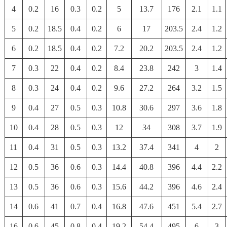
4
0.2
16
0.3
0.2
5
13.7
176
2.1
1.1
5
0.2
18.5
0.4
0.2
6
17
203.5
2.4
1.2
6
0.2
18.5
0.4
0.2
7.2
20.2
203.5
2.4
1.2
7
0.3
22
0.4
0.2
8.4
23.8
242
3
1.4
8
0.3
24
0.4
0.2
9.6
27.2
264
3.2
1.5
9
0.4
27
0.5
0.3
10.8
30.6
297
3.6
1.8
10
0.4
28
0.5
0.3
12
34
308
3.7
1.9
11
0.4
31
0.5
0.3
13.2
37.4
341
4
2
12
0.5
36
0.6
0.3
14.4
40.8
396
4.4
2.2
13
0.5
36
0.6
0.3
15.6
44.2
396
4.6
2.4
14
0.6
41
0.7
0.4
16.8
47.6
451
5.4
2.7
16
0.6
45
0.8
0.4
19.2
54.4
495
6
3