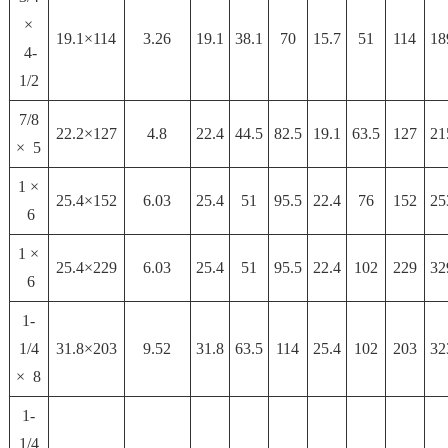
×
19.1×114
3.26
19.1
38.1
70
15.7
51
114
18
4-
1/2
7/8
22.2×127
4.8
22.4
44.5
82.5
19.1
63.5
127
21
× 5
1 ×
25.4×152
6.03
25.4
51
95.5
22.4
76
152
25
6
1 ×
25.4×229
6.03
25.4
51
95.5
22.4
102
229
32
6
1-
1/4
31.8×203
9.52
31.8
63.5
114
25.4
102
203
32
× 8
1-
1/4