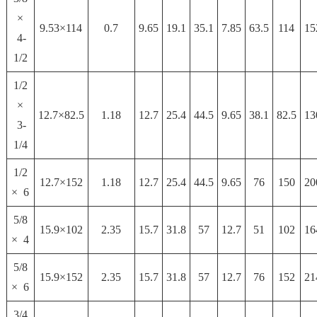
×
9.53×114
0.7
9.65
19.1
35.1
7.85
63.5
114
15
4-
1/2
1/2
×
12.7×82.5
1.18
12.7
25.4
44.5
9.65
38.1
82.5
13
3-
1/4
1/2
12.7×152
1.18
12.7
25.4
44.5
9.65
76
150
20
× 6
5/8
15.9×102
2.35
15.7
31.8
57
12.7
51
102
16
× 4
5/8
15.9×152
2.35
15.7
31.8
57
12.7
76
152
21
× 6
3/4