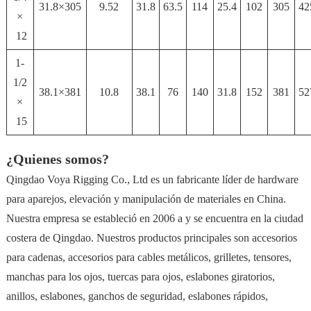
31.8×305
9.52
31.8
63.5
114
25.4
102
305
42
×
12
1-
1/2
38.1×381
10.8
38.1
76
140
31.8
152
381
52
×
15
¿Quienes somos?
Qingdao Voya Rigging Co., Ltd es un fabricante líder de hardware
para aparejos, elevación y manipulación de materiales en China.
Nuestra empresa se estableció en 2006 a y se encuentra en la ciudad
costera de Qingdao. Nuestros productos principales son accesorios
para cadenas, accesorios para cables metálicos, grilletes, tensores,
manchas para los ojos, tuercas para ojos, eslabones giratorios,
anillos, eslabones, ganchos de seguridad, eslabones rápidos,