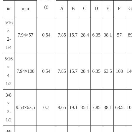
(t)
in
mm
A
B
C
D
E
F
G
5/16
×
7.94×57
0.54
7.85
15.7
28.4
6.35
38.1
57
8
2-
1/4
5/16
×
7.94×108
0.54
7.85
15.7
28.4
6.35
63.5
108
14
4-
1/2
3/8
×
9.53×63.5
0.7
9.65
19.1
35.1
7.85
38.1
63.5
10
2-
1/2
3/8