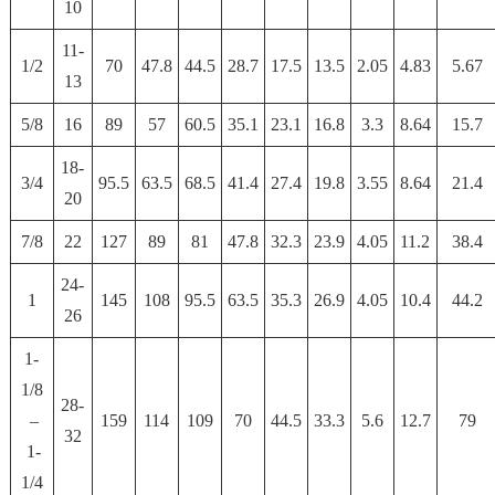
10
11-
1/2
70
47.8
44.5
28.7
17.5
13.5
2.05
4.83
5.67
13
5/8
16
89
57
60.5
35.1
23.1
16.8
3.3
8.64
15.7
18-
3/4
95.5
63.5
68.5
41.4
27.4
19.8
3.55
8.64
21.4
20
7/8
22
127
89
81
47.8
32.3
23.9
4.05
11.2
38.4
24-
1
145
108
95.5
63.5
35.3
26.9
4.05
10.4
44.2
26
1-
1/8
28-
–
159
114
109
70
44.5
33.3
5.6
12.7
79
32
1-
1/4