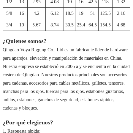
1/2
13
2.95
4.08
19
16
42.5
118
1.32
5/8
16
4.2
6.12
18.5
19
51
125.5
2.16
3/4
19
5.67
8.74
30.5
25.4
64.5
154.5
4.68
¿Quienes somos?
Qingdao Voya Rigging Co., Ltd es un fabricante líder de hardware
para aparejos, elevación y manipulación de materiales en China.
Nuestra empresa se estableció en 2006 a y se encuentra en la ciudad
costera de Qingdao. Nuestros productos principales son accesorios
para cadenas, accesorios para cables metálicos, grilletes, tensores,
manchas para los ojos, tuercas para los ojos, eslabones giratorios,
anillos, eslabones, ganchos de seguridad, eslabones rápidos,
cadenas y bloques.
¿Por qué elegirnos?
1. Respuesta rápida: