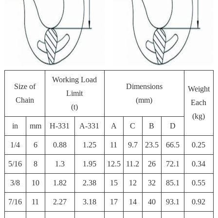
Working Load
Size of
Dimensions
Weight
Limit
Chain
(mm)
Each
(t)
(kg)
in
mm
H-331
A-331
A
C
B
D
1/4
6
0.88
1.25
11
9.7
23.5
66.5
0.25
5/16
8
1.3
1.95
12.5
11.2
26
72.1
0.34
3/8
10
1.82
2.38
15
12
32
85.1
0.55
7/16
11
2.27
3.18
17
14
40
93.1
0.92