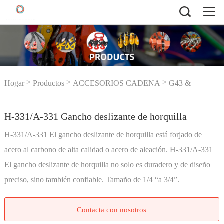
>
>
>
Hogar
Productos
ACCESORIOS CADENA
G43 &
>
H-331/A-331 Gancho deslizante de horquilla
Ganchos G70
H-331/A-331 Gancho deslizante de horquilla
H-331/A-331 El gancho deslizante de horquilla está forjado de
acero al carbono de alta calidad o acero de aleación. H-331/A-331
El gancho deslizante de horquilla no solo es duradero y de diseño
preciso, sino también confiable. Tamaño de 1/4 “a 3/4”.
Contacta con nosotros